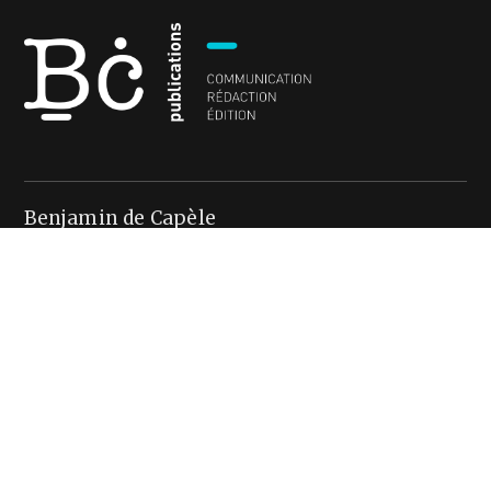
Benjamin de Capèle
Rédacteur en chef
65 avenue Saint-Exupéry
31400 Toulouse
+33 (0)6 15 31 06 86
contact@bcpublications.fr